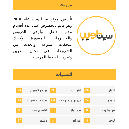
من نحن
تأسس موقع سينا ويب عام 2018
وهو قائم بالخصوص على عدة أقسام
تضم أفضل وأرقى الدروس
والفيديوهات المصورة وكذلك
ملحقات متنوعة والعديد من
الشروحات في مجال التدوين
وغيرها...
اضغط للمزيد →
التسميات
50
20
692
اخبار
انترنيت
برامج كمبيوتر
30
151
24
بلوجر
دروس وشروحات
صيانة الحاسوب
8
13
9
فوتوشوب
فيسبوك
لغات برمجة
17
14
4
لوجو
مواقع
ويندوز