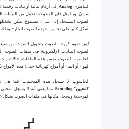
التناظري
Analog
إلى أرقام ثنائية أو بيانات رقمية
l
صوتيّ. وبالمثل فان المحولات تحول من البيانات ا
الصوت المسجل إلى شيء مسموع يمكن تشغيلها عل
بشكل كبير على تحسين جودة الصوت الخارج وذلك 
كيف تقوم كروت الصوت بتحويل الصوت من صيغته ا
الصوت البيانات الإلكترونية في ملفات الصوت إلى
الحاسوب الصوت ضمن هذه الملفات، فالإشارات ال
الهواء أو الماء أو أمواج كهربائية حتى) هذه الأموا
"
التعيين
"
Sampling
مما يعني أنه لا يسجل منحنى ا
المرجعية ويسجل مكانها في ملفات الصوت بشكل غي