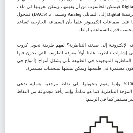
Digita
فيتمكن الحاسوب من أن يفهمها، ويمكن تخزينها في ملف
لرقمية
Digital
إلى التماثلي
Analog
وتسمى بـ
(
DACS
) فيتحول
ى سماعات الكمبيوتر علماً بأن السماعة الخارجية تُساعد
بحسب قدرة السماعة بالواط.
لإلكترونية إلى صيغته التناظرية؟ لفهم طريقة تحويل كروت
 إشارات تناظرية علينا أولاً معرفة الطريقة التي يخزن فيها
تناظرية الموجودة في الطبيعة تأتي بشكل أمواج (أمواج في
ج تكون مستمرة في طبيعتها ويمكن تمثيلها بمنحنيات مستمرة.
الحاسوب لا يسجل هذه المنحنيات كما هي 100% وإنما يقوم بتحويلها إلى نقاط مرجعية بعملية تدعى
لموجة التناظرية كما هو تماماً، وإنما يأخذ مجموعة من النقاط
ر مستمر كما في الرسم: