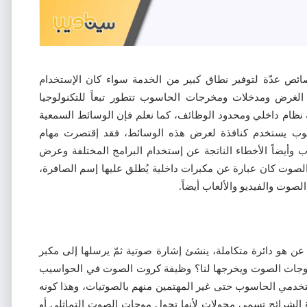
ائص عدّة لتوفير نطاق كبير من الخدمة سواء كان الإستخدام
ن الغرض ومدخلات ومخرجات الحاسوب تتطور تبعاً للتكنولوجيا
نظام داخلي ومحدود الوظائف، كما نعلم فإن الوسائط السمعية
سوب يستخدم كنافذة لعرض هذه الوسائط، فقد إقتصرت مهام
 وأيضاً الأخطاء الناتجة عن إستخدام البرامج المختلفة وعرض
الصوت كان عبارة عن مكبرات داخلية يُطلق عليها إسم الصافرة،
 والفيديو والألعاب أيضاً.
عن هو دائرة متكاملة، ينشئ إشارة صوتية ثمّ يرسلها إلى مكبر
 موجات الصوت ويخرجها لنا؟ وظيفة كروت الصوت في الحواسيب
خدمي الحاسوب حتى غير المهتمين منهم بالصوتيات، وهذا كونه
الشرائح تسمى محولات لأنها تحول موجات الصوت التماثلي أو