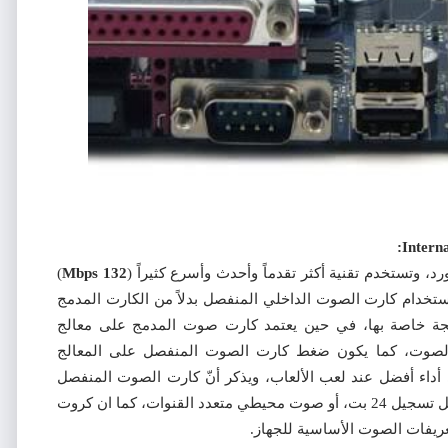
د، وتستخدم تقنية أكثر تقدماً وأحدث وأسرع كثيراً (
Mbps 132
)
إستخدام كارت الصوت الداخلي المنفصل بدلاً من الكارت المدمج
لجة خاصة بها، في حين يعتمد كارت صوت المدمج على معالج
اج الصوت، كما يكون ضغط كارت الصوت المنفصل على المعالج
أداء أفضل عند لعب الألعاب، ويذكر أنّ كارت الصوت المنفصل
يحتوي على خصائص لا توجد في الكارت المدمج، مثل تسجيل 24 بت، أو صوت محيطي متعدد القنوات، كما ان كروت
ريفات الصوت الأساسية للجهاز.