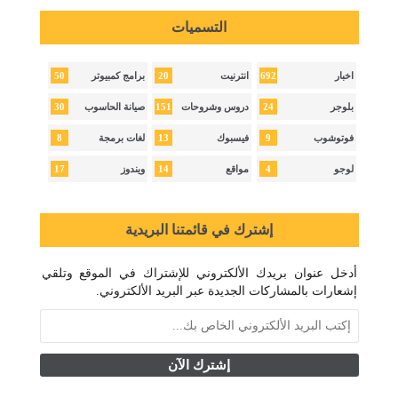
التسميات
50
20
692
اخبار
انترنيت
برامج كمبيوتر
30
151
24
بلوجر
دروس وشروحات
صيانة الحاسوب
8
13
9
فوتوشوب
فيسبوك
لغات برمجة
17
14
4
لوجو
مواقع
ويندوز
إشترك في قائمتنا البريدية
أدخل عنوان بريدك الألكتروني للإشتراك في الموقع وتلقي
إشعارات بالمشاركات الجديدة عبر البريد الألكتروني.