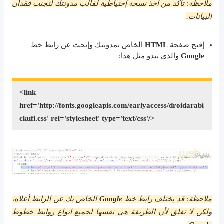
ملاحظة: تأكد من أخذ نسخة إحتياطية لقالب مدونتك لتجنب فقدان
البيانات.
إفتح صفحة
HTML
الخاص بمدونتك وإبحث عن رابط خط
Google
والذي يبدو مثل هذا:
<link
href='http://fonts.googleapis.com/earlyaccess/droidarabi
ckufi.css' rel='stylesheet' type='text/css'/>
ملاحظة: قد يختلف رابط خط
Google
الخاص بك عن الرابط أعلاه،
ولكن لا تقلق لأن الطريقة هي نفسها لجميع أنواع روابط خطوط