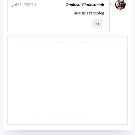
Rapheal Chukwumah
1‏/3‏/2022، 6:57 م
nice tpis
raphblog
رد