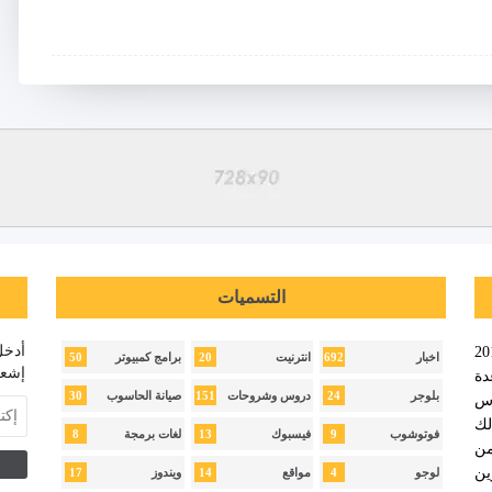
التسميات
أدخل
نا ويب عام 2018
50
20
692
اخبار
انترنيت
برامج كمبيوتر
إشعا
ة
30
151
24
بلوجر
دروس وشروحات
صيانة الحاسوب
وس
لك
8
13
9
فوتوشوب
فيسبوك
لغات برمجة
ن
ن
17
14
4
لوجو
مواقع
ويندوز