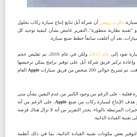
سيارة.
ذكرت رويترز
أن شركة آبل تتابع إنتاج سيارة ركاب بحلول
لقيادة و "تقنية بطارية متطورة". التقرير غامض بشأن كيفية توحيد كل
سيارات، بعد أن أغلقت سابقاً خطط صنع سيارة.
ارة تعود إلى
عام 2015
. ولكن في عام 2016، تم تقليص حجم
 وإعادة تركيز فريق شركة آبل على توفير برامج يمكن ترخيصها
الي 200 شخص من فريق سيارات
Apple
العام
ة فعلية - على الرغم من وجود الكثير من عدم اليقين بشأن متى
Apple
، على الرغم من أنه
 ما بعده" بسبب التأخيرات المرتبطة بالوباء. يحذر التقرير من أنه لا تزال هناك فرصة
تقنية القيادة الذاتية.
توفير بعض مكونات تقنية القيادة الذاتية، بما في ذلك أنظمة