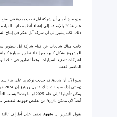
يبدو مرة أخرى أن شركة آبل تبحث بجدية في صنع 
عام 2024 بالإضافة إلى إنشاء أنظمة ذاتية ا
ذلك، لكنه يشير إلى أن شركة آبل تفكر في إنتاج ال
كانت هناك شائعات عن قيام شركة آبل بتطوير سي
المشروع بشكل كبير، مع إلغاء تطوير سيارة كاملة
لشركات تصنيع السيارات، وفقاً لتقارير في ذلك الوقت. تم تسريح حو
الماضي فقط.
يبدو الآن أن
Apple
قد جددت تركيزها على بناء سيار
(وحتى إذا) سيحدث ذلك. تقول رويترز إن 2024 هو هدف الإنتاج لسيارة ركاب من صنع
يمكن تأجيلها "إلى عام 2025 أو
أيضاً لأن تتمكن
Apple
من تقليص جهودها لتقتصر على 
يقول التقرير إن
Apple
تعتمد على أطراف ثالثة ل