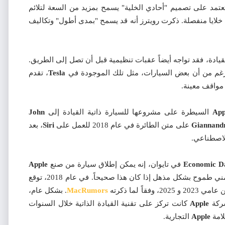
عتمد على تصميم "أحادي الخلية" يسمح بمزيد من السعة لتلائم
 خلايا منفصلة. ذكرت رويترز أنه قد يسمح "بمدى أطول" وتكاليف
يادة، فقد تواجه أيضاً عقبات تنظيمية قبل أن تصل إلى الطريق.
الرغم من أن بعض السيارات، مثل تلك الموجودة في
Tesla
، تقدم
مواقف معينة.
App
السيطرة على مشروعها للسيارة ذاتية القيادة إلى
John
Giannand
على متن الطائرة في عام 2018 للعمل على
Siri
، بعد
لاصطناعي.
Economic D
في تايوان، إنه يمكن إطلاق سيارة من صنع
Apple
في أقرب وقت ممكن بحلول عام 2021 في إطار زمني طموح بشكل مذهل إذا كان هذا صحيحاً. في عام 2018، توقع
 وفقاً لما ذكرته
MacRumors
. بشكل عام،
شركة
Apple
كانت تركز على تقنية القيادة الذاتية خلال السنوات
لامة
Apple
التجارية.