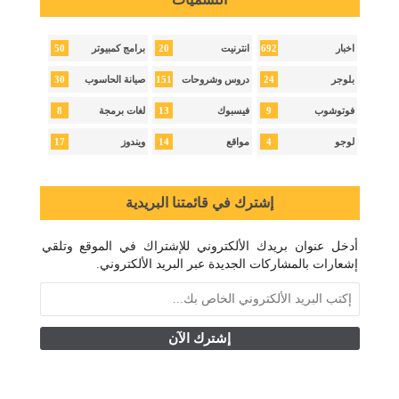
50
20
692
اخبار
انترنيت
برامج كمبيوتر
30
151
24
بلوجر
دروس وشروحات
صيانة الحاسوب
8
13
9
فوتوشوب
فيسبوك
لغات برمجة
17
14
4
لوجو
مواقع
ويندوز
إشترك في قائمتنا البريدية
أدخل عنوان بريدك الألكتروني للإشتراك في الموقع وتلقي
إشعارات بالمشاركات الجديدة عبر البريد الألكتروني.