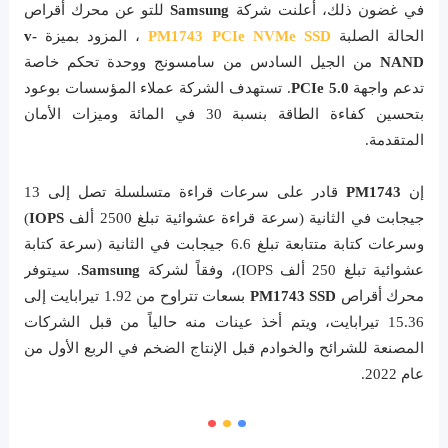
في غضون ذلك، أعلنت شركة
Samsung
للتو عن محرك أقراص
الحالة الصلبة
PM1743 PCIe NVMe SSD
، المزود بميزة
v-
NAND
من الجيل السادس من سامسونج ووحدة تحكم خاصة
تدعم واجهة
PCIe 5.0
. تستهدف الشركة عملاء المؤسسات بوعود
بتحسين كفاءة الطاقة بنسبة 30 في المائة وميزات الأمان
المتقدمة.
إن
PM1743
قادر على سرعات قراءة متسلسلة تصل إلى 13
جيجابت في الثانية (سرعة قراءة عشوائية تبلغ 2500 ألف
IOPS
)
وسرعات كتابة متتابعة تبلغ 6.6 جيجابت في الثانية (سرعة كتابة
عشوائية تبلغ 250 ألف IOPS)، وفقاً لشركة
Samsung
. سيتوفر
محرك أقراص
PM1743 SSD
بسعات تتراوح من 1.92 تيرابايت إلى
15.36 تيرابايت، ويتم أخذ عينات منه حالياً من قبل الشركات
المصنعة للشرائح والخوادم قبل الإنتاج الضخم في الربع الأول من
عام 2022.