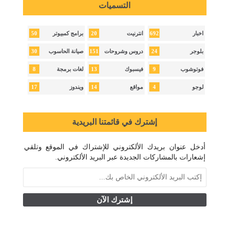
التسميات
50
20
692
اخبار
انترنيت
برامج كمبيوتر
30
151
24
بلوجر
دروس وشروحات
صيانة الحاسوب
8
13
9
فوتوشوب
فيسبوك
لغات برمجة
17
14
4
لوجو
مواقع
ويندوز
إشترك في قائمتنا البريدية
أدخل عنوان بريدك الألكتروني للإشتراك في الموقع وتلقي
إشعارات بالمشاركات الجديدة عبر البريد الألكتروني.