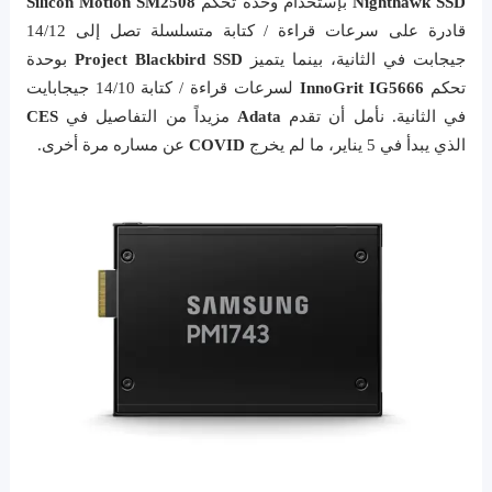
Nighthawk SSD
بإستخدام وحدة تحكم
Silicon Motion SM2508
قادرة على سرعات قراءة / كتابة متسلسلة تصل إلى 14/12
جيجابت في الثانية، بينما يتميز
Project Blackbird
SSD
بوحدة
تحكم
InnoGrit IG5666
لسرعات قراءة / كتابة 14/10 جيجابايت
في الثانية. نأمل أن تقدم
Adata
مزيداً من التفاصيل في
CES
الذي يبدأ في 5 يناير، ما لم يخرج
COVID
عن مساره مرة أخرى.