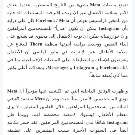
تتمتع منصات
Meta
بشيء من التاريخ المضطرب عندما يتعلق
الأمر بسلامة الأطفال عبر الإنترنت، إقترحت المستندات الداخلية
من المخبر فرانسيس هوغن أن
Facebook / Meta
كان على دراية
بأن
Instagram
يمكن أن يكون "ضاراً" للمستخدمين المراهقين
وأن خوارزمياته يمكن أن توجه الأطفال إلى محتوى قد يشجع على
إيذاء النفس. ووجدت دراسة أجرتها منظمة
Thorn
للدفاع عن
سلامة الأطفال عبر الإنترنت في مايو الماضي أن الأطفال
يتعرضون للإساءة والمضايقات على المنصات الإجتماعية، بما في
ذلك
Facebook
و
Instagram
و
Messenger
، بمعدلات أعلى بكثير
مما كان يُعتقد سابقاً.
وأظهرت الوثائق الداخلية التي تم الكشف عنها مؤخراً أن
Meta
يؤذي المستخدمين الأصغر سناً، حيث وجد أن
Meta
ستفقد 45 في
المائة من مستخدميها المراهقين خلال العامين المقبلين. لا يرى
معظم الأطفال فيسبوك كمنصة مخصصة لهم، وبينما ظل
Instagram
شائعًا لدى المستخدمين المراهقين، فقد خسر مكانته
أيضاً في السنوات الأخيرة بسبب المتنمرين على تطبيقه