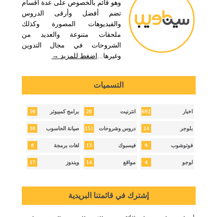
وهو قائم بالخصوص على عدة أقسام
تضم أفضل وأرقى الدروس
والفيديوهات المصورة وكذلك
ملحقات متنوعة والعديد من
الشروحات في مجال التدوين
وغيرها...
اضغط للمزيد →
التسميات
50
20
692
اخبار
انترنيت
برامج كمبيوتر
30
151
24
بلوجر
دروس وشروحات
صيانة الحاسوب
8
13
9
فوتوشوب
فيسبوك
لغات برمجة
17
14
4
لوجو
مواقع
ويندوز
إشترك في قائمتنا البريدية