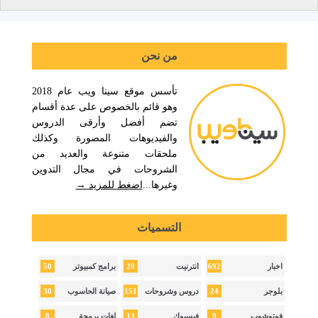
من نحن
تأسس موقع سينا ويب عام 2018
وهو قائم بالخصوص على عدة أقسام
تضم أفضل وأرقى الدروس
والفيديوهات المصورة وكذلك
ملحقات متنوعة والعديد من
الشروحات في مجال التدوين
وغيرها...
اضغط للمزيد →
التسميات
50
20
692
اخبار
انترنيت
برامج كمبيوتر
30
151
24
بلوجر
دروس وشروحات
صيانة الحاسوب
8
13
9
فوتوشوب
فيسبوك
لغات برمجة