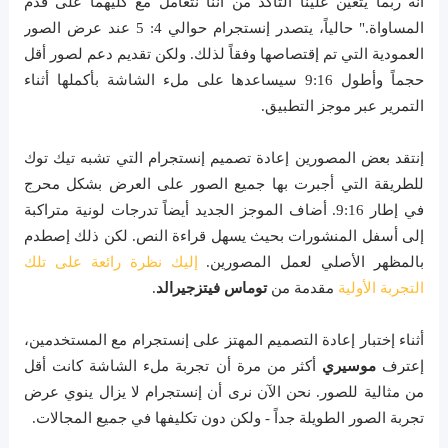
أنه ربما يتعين علينا التأكد من أننا نتعامل مع كليهما على قدم
المساواة." حالياً، يتصدر إنستجرام حوالي 4: 5 عند عرض الصور
العمودية التي تم إقتصاصها وفقاً لذلك. ولكن تقديم دعم لصور أقل
حجماً وأطول 9:16 سيساعدها على ملء الشاشة بأكملها أثناء
التمرير عبر موجز التطبيق.
إنتقد بعض المصورين إعادة تصميم إنستجرام التي تشبه تيك توك
للطريقة التي أجبرت بها جميع الصور على العرض بشكل محرج
في إطار 9:16. أضاف الموجز الجديد أيضاً تدرجات لونية متراكبة
إلى أسفل المنشورات بحيث يسهل قراءة النص. لكن ذلك إصطدم
بالمظهر الأصلي لعمل المصورين.
إليك نظرة رائعة على تلك
التجربة الأولية
مقدمة من
توماس فيتزجيرالد
.
أثناء إختبار إعادة التصميم المهتز على إنستجرام مع المستخدمين،
إعترف
موسيري
أكثر من مرة أن تجربة ملء الشاشة كانت أقل
من مثالية للصور. نحن الآن نرى أن إنستجرام لا يزال ينوي عرض
تجربة الصور الطويلة جداً - ولكن دون تكليفها في جميع المجالات.