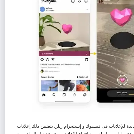
يدة للإعلانات في فيسبوك و إنستجرام ريلز. يتضمن ذلك إعلانات
تمر ما بين أربع إلى 10 ثوانٍ ويتم تشغيلها بعد الريلز. بعد انتهاء الإعلان، سيتم تشغيل الريلز مرة