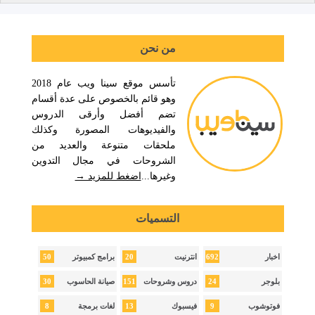
من نحن
تأسس موقع سينا ويب عام 2018
وهو قائم بالخصوص على عدة أقسام
تضم أفضل وأرقى الدروس
والفيديوهات المصورة وكذلك
ملحقات متنوعة والعديد من
الشروحات في مجال التدوين
وغيرها...
اضغط للمزيد →
التسميات
50
20
692
اخبار
انترنيت
برامج كمبيوتر
30
151
24
بلوجر
دروس وشروحات
صيانة الحاسوب
8
13
9
فوتوشوب
فيسبوك
لغات برمجة