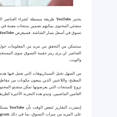
يختبر
YouTube
طريقة مبسطة لشراء العناصر الم
منشئي المحتوى يمكنهم تضمين منتجات معينة في مقا
تسوق في أسفل يسار الشاشة، فسيعرض
YouTube
ستتمكن من التحقق من مزيد من المعلومات حول ه
العناصر. لن يرى رمز حقيبة التسوق سوى المستخدم
والويب.
من السهل تخيل السيناريوهات التي تعمل فيها هذه 
المطبخ، واللاعبين الذين يبيعون مكونات من مقاطع 
تروج للمنتجات التي يعرضونها تمكن منشئو المحتو
العامين الماضيين، وتبدو هذه التجربة الأخيرة كطريق
إنتشرت التقارير لبعض الوقت بأن
YouTube
يستك
على المزيد من ميزات التسوق، بما في ذلك
agram