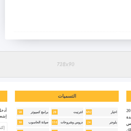
التسميات
أدخل
نا ويب عام 2018
50
20
692
اخبار
انترنيت
برامج كمبيوتر
إشعا
ة
30
151
24
بلوجر
دروس وشروحات
صيانة الحاسوب
وس
لك