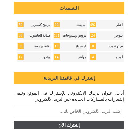
التسميات
50
20
692
اخبار
انترنيت
برامج كمبيوتر
30
151
24
بلوجر
دروس وشروحات
صيانة الحاسوب
8
13
9
فوتوشوب
فيسبوك
لغات برمجة
17
14
4
لوجو
مواقع
ويندوز
إشترك في قائمتنا البريدية
أدخل عنوان بريدك الألكتروني للإشتراك في الموقع وتلقي
إشعارات بالمشاركات الجديدة عبر البريد الألكتروني.