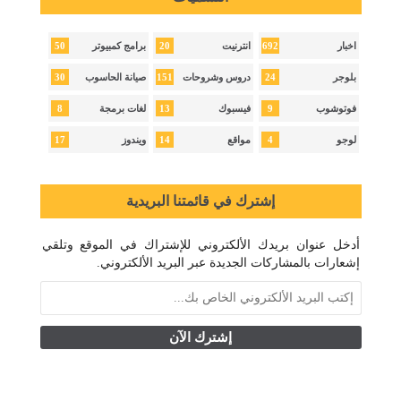
50
20
692
اخبار
انترنيت
برامج كمبيوتر
30
151
24
بلوجر
دروس وشروحات
صيانة الحاسوب
8
13
9
فوتوشوب
فيسبوك
لغات برمجة
17
14
4
لوجو
مواقع
ويندوز
إشترك في قائمتنا البريدية
أدخل عنوان بريدك الألكتروني للإشتراك في الموقع وتلقي
إشعارات بالمشاركات الجديدة عبر البريد الألكتروني.