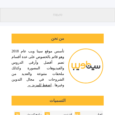
من نحن
تأسس موقع سينا ويب عام 2018
وهو قائم بالخصوص على عدة أقسام
تضم أفضل وأرقى الدروس
والفيديوهات المصورة وكذلك
ملحقات متنوعة والعديد من
الشروحات في مجال التدوين
وغيرها...
اضغط للمزيد →
التسميات
50
20
692
اخبار
انترنيت
برامج كمبيوتر