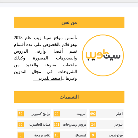
من نحن
تأسس موقع سينا ويب عام 2018
وهو قائم بالخصوص على عدة أقسام
تضم أفضل وأرقى الدروس
والفيديوهات المصورة وكذلك
ملحقات متنوعة والعديد من
الشروحات في مجال التدوين
وغيرها...
اضغط للمزيد →
التسميات
50
20
692
اخبار
انترنيت
برامج كمبيوتر
30
151
24
بلوجر
دروس وشروحات
صيانة الحاسوب
8
13
9
فوتوشوب
فيسبوك
لغات برمجة