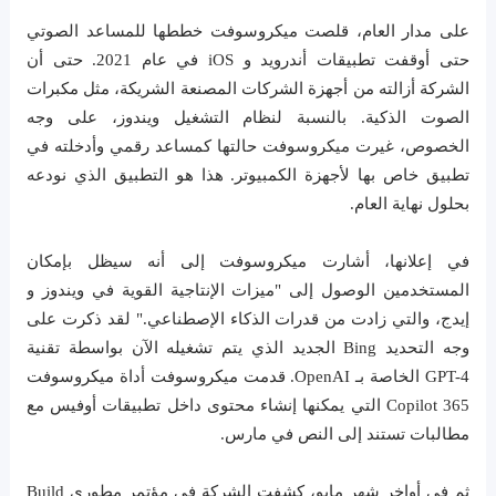
على مدار العام، قلصت ميكروسوفت خططها للمساعد الصوتي
حتى أوقفت تطبيقات أندرويد و iOS في عام 2021. حتى أن
الشركة أزالته من أجهزة الشركات المصنعة الشريكة، مثل مكبرات
الصوت الذكية. بالنسبة لنظام التشغيل ويندوز، على وجه
الخصوص، غيرت ميكروسوفت حالتها كمساعد رقمي وأدخلته في
تطبيق خاص بها لأجهزة الكمبيوتر. هذا هو التطبيق الذي نودعه
بحلول نهاية العام.
في إعلانها، أشارت ميكروسوفت إلى أنه سيظل بإمكان
المستخدمين الوصول إلى "ميزات الإنتاجية القوية في ويندوز و
إيدج، والتي زادت من قدرات الذكاء الإصطناعي." لقد ذكرت على
وجه التحديد Bing الجديد الذي يتم تشغيله الآن بواسطة تقنية
GPT-4 الخاصة بـ OpenAI. قدمت ميكروسوفت أداة ميكروسوفت
365 Copilot التي يمكنها إنشاء محتوى داخل تطبيقات أوفيس مع
مطالبات تستند إلى النص في مارس.
ثم في أواخر شهر مايو، كشفت الشركة في مؤتمر مطوري Build