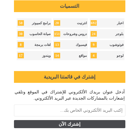
التسميات
50
20
692
اخبار
انترنيت
برامج كمبيوتر
30
151
24
بلوجر
دروس وشروحات
صيانة الحاسوب
8
13
9
فوتوشوب
فيسبوك
لغات برمجة
17
14
4
لوجو
مواقع
ويندوز
إشترك في قائمتنا البريدية
أدخل عنوان بريدك الألكتروني للإشتراك في الموقع وتلقي
إشعارات بالمشاركات الجديدة عبر البريد الألكتروني.