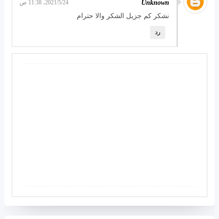
Unknown
24‏/5‏/2021، 11:38 ص
نشكر كم جزيل الشكر والا حترام
رد