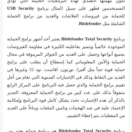
تكون مهمتها التصدي لهذه البرمجيات الخبيثة التي تؤذي
المستخدمين فظهر على سبيل المثال برنامج
USB Security
للحماية من فيروسات الفلاشات والعديد من برامج الحماية
الشاملة مثل
Bitdefender
.
برنامج
Bitdefender Total Security
يعتبر أحد أشهر برامج الحماية
الموجودة عالمياً ويتميز بفاعليته الكبيرة في مقاومة الفيروسات
بجميع أنواعها وحصل على العديد من الجوائز المرموقة في مجال
الحماية والأمن المعلوماتي كما إستطاع أن يتغلب على برامج
حماية قوية جداً مثل أفيرا، نورتون، افاست، نود 32 وغيرها في
العديد من النقاط وذلك في الإختبارات السنوية التي تقام من أجل
تقييم برامج الحماية والذي حصل فيه البرنامج على المركز الرابع
متفوقاً بذلك على عدد كبير من برامج الحماية المعروفة، الجدير
بالذكر أن هذه الإختبارت تحدد بشكل كامل قوة البرنامج وإمكانية
الإعتماد عليه في صد الهجمات وتامين الملفات وبناءاً على العديد
من المعطيات يتم إعطاء التقييم.
برنامج
Bitdefender Total Security
هو برنامج حماية يعتبر من