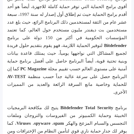
أقوى برامج الحماية التي توفر حماية كاملة للاجهزة، أيضاً هو أحد
أقدم برامج الحماية حيث تم إطلاق أول إصدار له سنة 1997، سبعة
عشر عام من الثقة لمستخدمين ذلك البرنامج الرائع، حيث بلغ عدد
مستخدمين بت ديفندر مليون مستخدم حول العالم، كما تعتمد
المؤسسات الحكومية في أكثر من 150 دولة على برنامج
Bitdefender
لتوفير الحماية اللازمة، فهو يقوم بتقديم حلول فريدة
لجميع المشاكل التي نواجهها يومياً، حيث يمتلك قاعدة بيانات
وبنية تحتية قوية، أيضاً البرنامج حاصل على أفضل برنامج حماية
أمنية على مستوى العالم حسب تقييم مجلة
PC Magazine
كما إن
البرنامج حصل على سرعة عالية جداً حسب منظمة
AV-TEST
للحماية وخاصية مانع السرقة الرائعة والعديد من المميزات
الأخرى.
برنامج
Bitdefender Total Security
يتيح لك مكافحة البرمجيات
الخبيثة وحماية الكمبيوتر من الفيروسات والتروجان وملفات
التجسس والسبام المزعج والهكر
spam
،
spyware
،
Viruses
، كما
يوفر لك جدار حماية ناري قوي لتأمين النظام من الإختراقات ومن