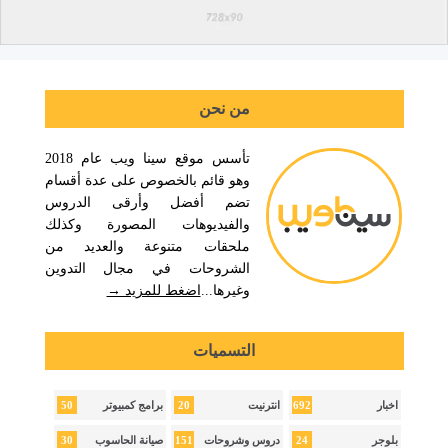
من نحن
تأسس موقع سينا ويب عام 2018
وهو قائم بالخصوص على عدة أقسام
تضم أفضل وأرقى الدروس
والفيديوهات المصورة وكذلك
ملحقات متنوعة والعديد من
الشروحات في مجال التدوين
وغيرها...
اضغط للمزيد →
التسميات
50
20
692
اخبار
انترنيت
برامج كمبيوتر
30
151
24
بلوجر
دروس وشروحات
صيانة الحاسوب