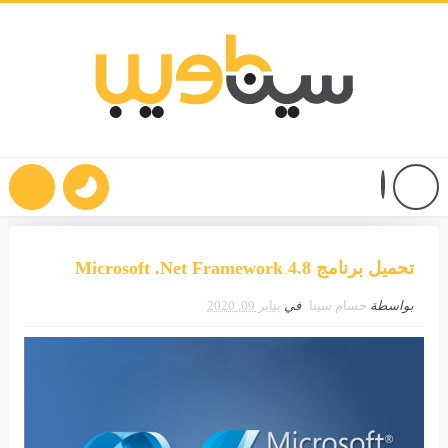
تحميل برنامج Microsoft .Net Framework 4.8
بواسطة
حسام سينا
في
يناير 09, 2020