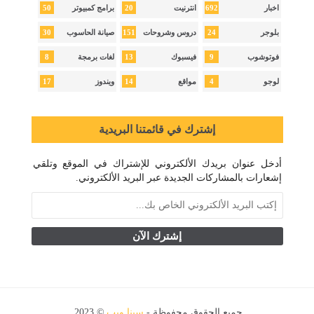
50
20
692
اخبار
انترنيت
برامج كمبيوتر
30
151
24
بلوجر
دروس وشروحات
صيانة الحاسوب
8
13
9
فوتوشوب
فيسبوك
لغات برمجة
17
14
4
لوجو
مواقع
ويندوز
إشترك في قائمتنا البريدية
أدخل عنوان بريدك الألكتروني للإشتراك في الموقع وتلقي
إشعارات بالمشاركات الجديدة عبر البريد الألكتروني.
جميع الحقوق محفوظة -
سينا ويب
© 2023