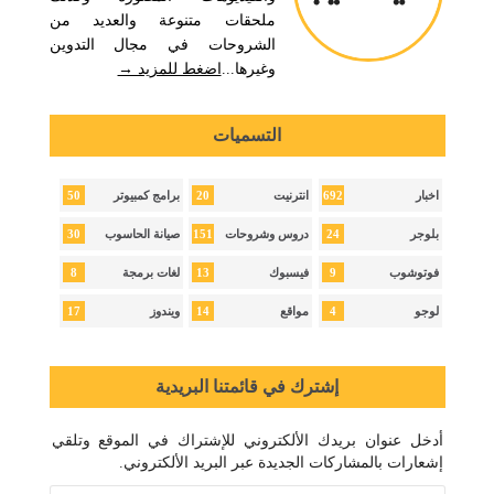
ملحقات متنوعة والعديد من
الشروحات في مجال التدوين
وغيرها...
اضغط للمزيد →
التسميات
50
20
692
اخبار
انترنيت
برامج كمبيوتر
30
151
24
بلوجر
دروس وشروحات
صيانة الحاسوب
8
13
9
فوتوشوب
فيسبوك
لغات برمجة
17
14
4
لوجو
مواقع
ويندوز
إشترك في قائمتنا البريدية
أدخل عنوان بريدك الألكتروني للإشتراك في الموقع وتلقي
إشعارات بالمشاركات الجديدة عبر البريد الألكتروني.