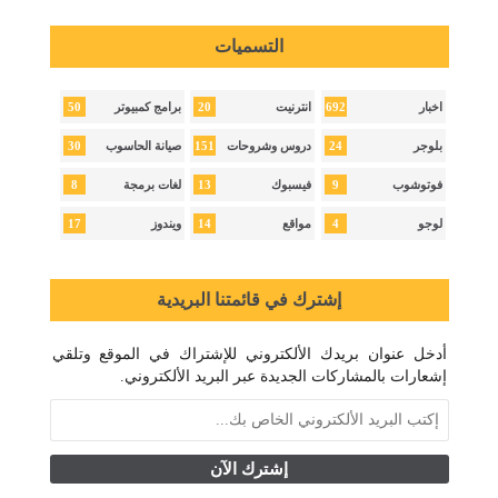
التسميات
50
20
692
اخبار
انترنيت
برامج كمبيوتر
30
151
24
بلوجر
دروس وشروحات
صيانة الحاسوب
8
13
9
فوتوشوب
فيسبوك
لغات برمجة
17
14
4
لوجو
مواقع
ويندوز
إشترك في قائمتنا البريدية
أدخل عنوان بريدك الألكتروني للإشتراك في الموقع وتلقي
إشعارات بالمشاركات الجديدة عبر البريد الألكتروني.