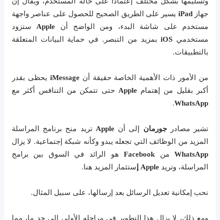
وتسليمها بشكل مختلف إعتماداً على حالة المستخدم، ويقال إن
جهاز
iPad
يسير على الطريق الصحيح للحصول على عناصر واجهة
مستخدم على شاشة البدء، ومن الواضح أن
Apple
ستزود
مستخدمي
iOS
بمزيد من التبصر. في حماية البيانات المتعلقة
بالتطبيقات.
من الأمور ذات الأهمية الخاصة حقيقة أن
iMessage
يحظى بقدر
أكبر بقليل من إهتمام
Apple
حتى تتمكن من التنافس أكثر مع
.
WhatsApp
تشير مصادر
جورمان
إلى أن
Apple
تريد منح برنامج المراسلة
المزيد من الوظائف التي تجعله يبدو وكأنه شبكة إجتماعية. لا يزال
WhatsApp
من
Facebook
هو الرائد في السوق بين برامج
المراسلة، وتريد
Apple إ
ستثمار المزيد هنا.
نحب إمكانية تعديل الرسائل بعد إرسالها، على سبيل المثال.
ومع ذلك، لا يزال هذا التطوير في مراحله الأولى إلى حد ما، مما