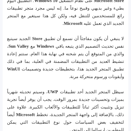
Microsoft Store
على نظام التشغيل
Windows 10
. التطبيق اليوم
بطيء وغير بديهي وقبيح نوعاً ما. إنه ليس مجرد متجر تطبيقات
رائع للمستخدمين للتنقل فيه، ولكن كل هذا سيتغير مع المتجر
الجديد الذي تعمل عليه
Microsoft
.
لا ينبغي أن يكون مفاجئاً أن نسمع أن تطبيق
Store
الجديد سيتبع
نفس تحديث التصميم الذي يتبعه باقي
Windows
مع
Sun Valley
،
والذي من المتوقع أن يتم شحنه في نهاية هذا العام. ستتم إعادة
تنشيط العديد من التطبيقات المضمنة في العلبة، بما في ذلك
تطبيق المتجر الجديد هذا، بتخطيطات جديدة وتصميمات
WinUI
وأيقونات ورسوم متحركة مرنة.
سيظل المتجر الجديد أحد تطبيقات
UWP
، وسيتم تحديثه شهرياً
بميزات وتحسينات جديدة بمرور الوقت. يجب أن يوفر أيضاً تجربة
تنزيل وتثبيت أكثر ثباتاً للتطبيقات والألعاب الكبيرة. علاوة على
ذلك، بالإضافة إلى واجهة المتجر الجديدة، تخطط
Microsoft
أيضاً
لتخفيف بعض السياسات حول نوع التطبيقات التي يمكن
للمطورين إرسالها إلى المتجر.