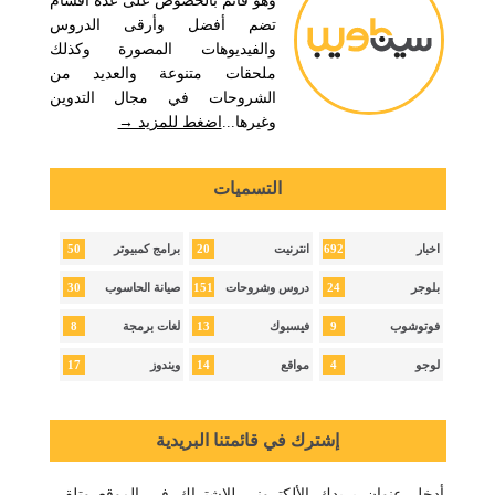
وهو قائم بالخصوص على عدة أقسام
تضم أفضل وأرقى الدروس
والفيديوهات المصورة وكذلك
ملحقات متنوعة والعديد من
الشروحات في مجال التدوين
وغيرها...
اضغط للمزيد →
التسميات
50
20
692
اخبار
انترنيت
برامج كمبيوتر
30
151
24
بلوجر
دروس وشروحات
صيانة الحاسوب
8
13
9
فوتوشوب
فيسبوك
لغات برمجة
17
14
4
لوجو
مواقع
ويندوز
إشترك في قائمتنا البريدية
أدخل عنوان بريدك الألكتروني للإشتراك في الموقع وتلقي