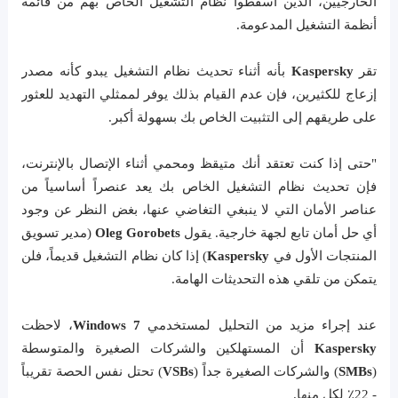
الخارجيين، الذين أسقطوا نظام التشغيل الخاص بهم من قائمة
أنظمة التشغيل المدعومة.
تقر
Kaspersky
بأنه أثناء تحديث نظام التشغيل يبدو كأنه مصدر
إزعاج للكثيرين، فإن عدم القيام بذلك يوفر لممثلي التهديد للعثور
على طريقهم إلى التثبيت الخاص بك بسهولة أكبر.
"حتى إذا كنت تعتقد أنك متيقظ ومحمي أثناء الإتصال بالإنترنت،
فإن تحديث نظام التشغيل الخاص بك يعد عنصراً أساسياً من
عناصر الأمان التي لا ينبغي التغاضي عنها، بغض النظر عن وجود
أي حل أمان تابع لجهة خارجية. يقول
Oleg Gorobets
(مدير تسويق
المنتجات الأول في
Kaspersky
) إذا كان نظام التشغيل قديماً، فلن
يتمكن من تلقي هذه التحديثات الهامة.
عند إجراء مزيد من التحليل لمستخدمي
Windows 7
، لاحظت
Kaspersky
أن المستهلكين والشركات الصغيرة والمتوسطة
(
SMBs
) والشركات الصغيرة جداً (
VSBs
) تحتل نفس الحصة تقريباً
- 22٪ لكل منها.