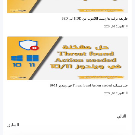
طريقة ترقية هاردسك اللابتوب من HDD الى SSD
كانون2 09, 2024
حل مشكلة Threat found Action needed في ويندوز 10/11
كانون2 06, 2024
التالي
السابق