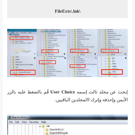
\FileExts\.lnk
إبحث عن مجلد ثالث إسمه
User Choice
قُم بالضغط عليه بالزر
الأيمن وإحذفه وإترك االمجلدين الباقيين.