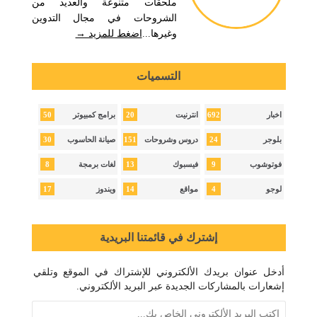
ملحقات متنوعة والعديد من
الشروحات في مجال التدوين
وغيرها...
اضغط للمزيد →
التسميات
50
20
692
اخبار
انترنيت
برامج كمبيوتر
30
151
24
بلوجر
دروس وشروحات
صيانة الحاسوب
8
13
9
فوتوشوب
فيسبوك
لغات برمجة
17
14
4
لوجو
مواقع
ويندوز
إشترك في قائمتنا البريدية
أدخل عنوان بريدك الألكتروني للإشتراك في الموقع وتلقي
إشعارات بالمشاركات الجديدة عبر البريد الألكتروني.