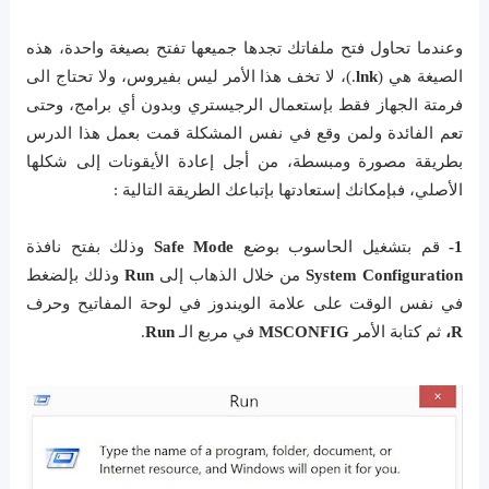
وعندما تحاول فتح ملفاتك تجدها جميعها تفتح بصيغة واحدة، هذه
الصيغة هي (
lnk
.)، لا تخف هذا الأمر ليس بفيروس، ولا تحتاج الى
فرمتة الجهاز فقط بإستعمال الرجيستري وبدون أي برامج، وحتى
تعم الفائدة ولمن وقع في نفس المشكلة قمت بعمل هذا الدرس
بطريقة مصورة ومبسطة، من أجل إعادة الأيقونات إلى شكلها
الأصلي، فبإمكانك إستعادتها بإتباعك الطريقة التالية :
1-
قم بتشغيل الحاسوب بوضع
Safe Mode
وذلك بفتح نافذة
System Configuration
من خلال الذهاب إلى
Run
وذلك بإلضغط
في نفس الوقت على علامة الويندوز في لوحة المفاتيح وحرف
R،
ثم كتابة الأمر
MSCONFIG
في مربع الـ
Run
.