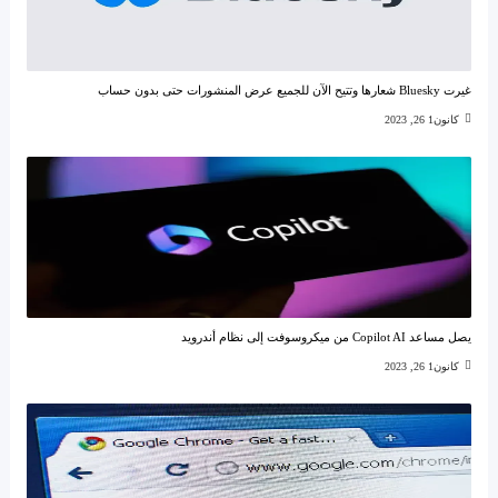
غيرت Bluesky شعارها وتتيح الآن للجميع عرض المنشورات حتى بدون حساب
كانون1 26, 2023
يصل مساعد Copilot AI من ميكروسوفت إلى نظام أندرويد
كانون1 26, 2023