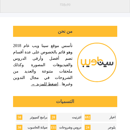
من نحن
تأسس موقع سينا ويب عام 2018
وهو قائم بالخصوص على عدة أقسام
تضم أفضل وأرقى الدروس
والفيديوهات المصورة وكذلك
ملحقات متنوعة والعديد من
الشروحات في مجال التدوين
وغيرها...
اضغط للمزيد →
التسميات
50
20
692
اخبار
انترنيت
برامج كمبيوتر
30
151
24
بلوجر
دروس وشروحات
صيانة الحاسوب