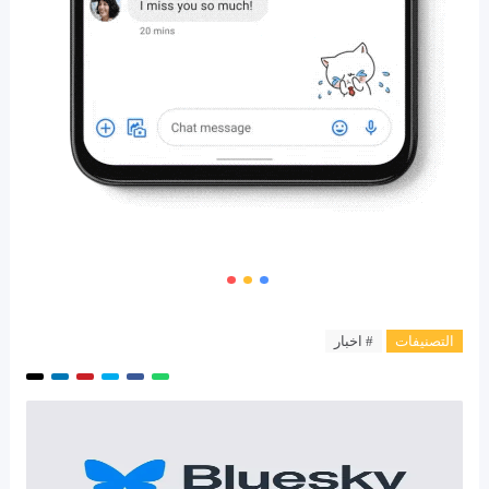
التصنيفات
# اخبار